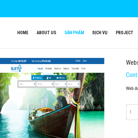
HOME
ABOUT US
SẢN PHẨM
DỊCH VỤ
PROJECT
Webs
Cont
Web du