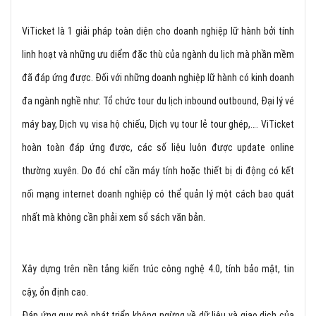
ViTicket là 1 giải pháp toàn diện cho doanh nghiệp lữ hành bởi tính
linh hoạt và những ưu diểm đặc thù của ngành du lịch mà phần mềm
đã đáp ứng được. Đối với những doanh nghiệp lữ hành có kinh doanh
đa ngành nghề như: Tổ chức tour du lịch inbound outbound, Đại lý vé
máy bay, Dịch vụ visa hộ chiếu, Dịch vụ tour lẻ tour ghép,…. ViTicket
hoàn toàn đáp ứng được, các số liệu luôn được update online
thường xuyên. Do đó chỉ cần máy tính hoặc thiết bị di động có kết
nối mạng internet doanh nghiệp có thể quản lý một cách bao quát
nhất mà không cần phải xem sổ sách văn bản.
Xây dựng trên nền tảng kiến trúc công nghệ 4.0, tính bảo mật, tin
cậy, ổn định cao.
Đáp ứng quy mô phát triển không ngừng về dữ liệu và giao dịch của