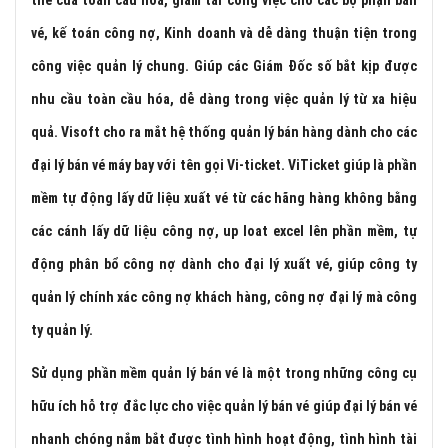
thê của toàn cầu hóa, giảm tải công việc cho các bộ phận bán
vé, kế toán công nợ, Kinh doanh và dễ dàng thuận tiện trong
công việc quản lý chung. Giúp các Giám Đốc số bắt kịp được
nhu cầu toàn cầu hóa, dễ dàng trong việc quản lý từ xa hiệu
quả. Visoft cho ra mắt hệ thống quản lý bán hàng dành cho các
đại lý bán vé máy bay với tên gọi Vi-ticket. ViTicket giúp là phần
mềm tự động lấy dữ liệu xuất vé từ các hãng hàng không bằng
các cánh lấy dữ liệu công nợ, up loat excel lên phần mềm, tự
động phân bổ công nợ dành cho đại lý xuất vé, giúp công ty
quản lý chính xác công nợ khách hàng, công nợ đại lý mà công
ty quản lý.
Sử dụng phần mềm quản lý bán vé là một trong những công cụ
hữu ích hỗ trợ đắc lực cho việc quản lý bán vé giúp đại lý bán vé
nhanh chóng nắm bắt được tình hình hoạt động, tình hình tài