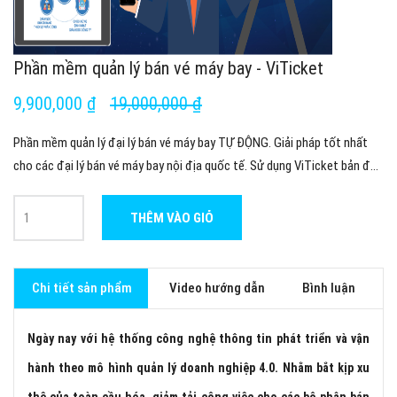
Phần mềm quản lý bán vé máy bay - ViTicket
9,900,000 ₫
19,000,000 ₫
Phần mềm quản lý đại lý bán vé máy bay TỰ ĐỘNG. Giải pháp tốt nhất
cho các đại lý bán vé máy bay nội địa quốc tế. Sử dụng ViTicket bản đã
cắt giảm 50% chi phí thường xuyên cho kế toán thu nợ, 30% cho bộ
phận chăm sóc khách hàng, tăng 50% nhân viên bán vé,... Tăng 50% lợi
THÊM VÀO GIỎ
nhuận hàng năm.
Chi tiết sản phẩm
Video hướng dẫn
Bình luận
Ngày nay với hệ thống công nghệ thông tin phát triển và vận
hành theo mô hình quản lý doanh nghiệp 4.0. Nhằm bắt kịp xu