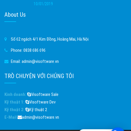
10/01/2019
About Us
Số 62 ngách 4/1 Kim Đồng, Hoàng Mai, Hà Nội
Phone:
0838 686 696
Email:
admin@visoftware.vn
TRÒ CHUYỆN VỚI CHÚNG TÔI
Kinh doanh:
Visoftware Sale
Kỹ thuật 1:
Visoftware Dev
Kỹ thuật 2:
Kỹ thuật 2
E-Mail
admin@visoftware.vn