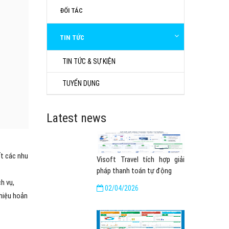
ĐỐI TÁC
TIN TỨC
TIN TỨC & SỰ KIỆN
TUYỂN DỤNG
Latest news
t các nhu
Visoft Travel tích hợp giải
pháp thanh toán tự động
h vụ,
02/04/2026
 hiệu hoản