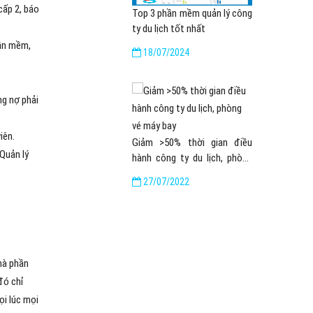
cấp 2, báo
Top 3 phần mềm quản lý công
ty du lịch tốt nhất
hần mềm,
18/07/2024
g nợ phải
iên.
Giảm >50% thời gian điều
Quản lý
hành công ty du lịch, phòng
vé máy bay
27/07/2022
 mà phần
đó chỉ
ọi lúc mọi