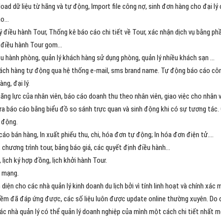
load dữ liệu từ hãng và tự động, Import file công nợ, sinh đơn hàng cho đại lý 
o...
 lý điều hành Tour, Thống kê báo cáo chi tiết về Tour, xác nhận dịch vụ bằng p
 điều hành Tour gom...
ều hành phòng, quản lý khách hàng sử dụng phòng, quản lý nhiều khách sạn ...
hách hàng tự động qua hệ thống e-mail, sms brand name. Tự động báo cáo côn
ng, đại lý.
năng lực của nhân viên, báo cáo doanh thu theo nhân viên, giao việc cho nhân v
ra báo cáo bằng biểu đồ so sánh trực quan và sinh động khi có sự tương tác. 
ự động.
áo bán hàng, In xuất phiếu thu, chi, hóa đơn tự động; In hóa đơn điện tử....
hương trình tour, bảng báo giá, các quyết định điều hành...
 lịch ký hợp đồng, lịch khởi hành Tour.
i mạng.
diện cho các nhà quản lý kinh doanh du lịch bởi vì tính linh hoạt và chính xác
ềm đã đáp ứng được, các số liệu luôn được update online thường xuyên. Do 
các nhà quản lý có thể quản lý doanh nghiệp của mình một cách chi tiết nhất m