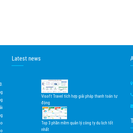
Latest news
0.
ng
Visoft Travel tích hợp giải pháp thanh toán tự
ng
động
ải
02/04/2026
ng
ạo
Top 3 phần mềm quản lý công ty du lịch tốt
nhất
ho