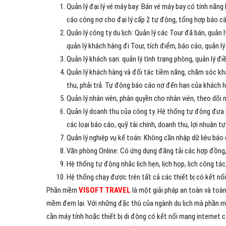
Quản lý đại lý vé máy bay: Bán vé máy bay có tính năng 
cáo công nợ cho đại lý cấp 2 tự động, tổng hợp báo cá
Quản lý công ty du lịch: Quản lý các Tour đã bán, quản
quản lý khách hàng đi Tour, tích điểm, báo cáo, quản lý
Quản lý khách sạn: quản lý tình trạng phòng, quản lý đi
Quản lý khách hàng và đối tác tiềm năng, chăm sóc k
thu, phải trả. Tự động báo cáo nợ đến hạn của khách hà
Quản lý nhân viên, phân quyền cho nhân viên, theo dõi 
Quản lý doanh thu của công ty. Hệ thống tự động đưa 
các loại báo cáo, quỹ tài chính, doanh thu, lợi nhuận t
Quản lý nghiệp vụ kế toán: Không cần nhập dữ liệu báo c
Văn phòng Online: Có ứng dụng đăng tải các hợp đồng, c
Hệ thống tự động nhắc lịch hẹn, lịch họp, lịch công tác,
Hệ thống chạy được trên tất cả các thiết bị có kết nố
Phần mềm
VISOFT TRAVEL
là một giải pháp an toàn và toàn 
mềm đem lại. Với những đặc thù của ngành du lịch mà phần m
cần máy tính hoặc thiết bị di động có kết nối mạng internet 