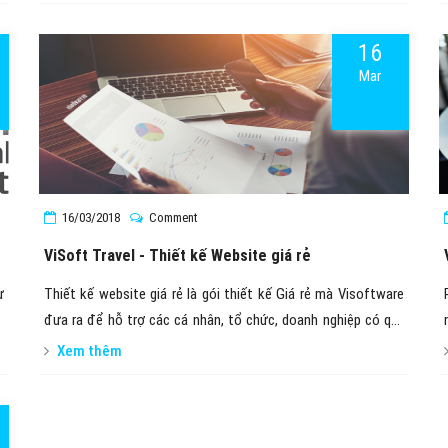
16
Mar
16/03/2018
Comment
à
ViSoft Travel - Thiết kế Website giá rẻ
ừ
Thiết kế website giá rẻ là gói thiết kế Giá rẻ mà Visoftware
n
đưa ra để hỗ trợ các cá nhân, tổ chức, doanh nghiệp có quy
mô vừa và nhỏ có được Website để giới thiệu công ty, quảng
Xem thêm
bá thương hiệu, bán hàng đến đông đảo khách hàng sử dụng
Internet.