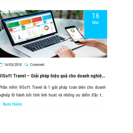
16
Mar
16/03/2018
Comment
ViSoft Travel – Giải pháp hiệu quả cho doanh nghiệp
du lịch
Phần mềm ViSoft Travel là 1 giải pháp toàn diện cho doanh
nghiệp lữ hành bởi tính linh hoạt và những ưu diểm đặc thù
của ngành du lịch mà phần mềm đã đáp ứng được. Phần mềm
Xem thêm
hướng đến những doanh nghiệp lữ hành có kinh doanh đa
ngành nghề như: Tổ chức tour du lịch, Đại lý vé máy bay, Dịch
vụ visa hộ chiếu, Dịch vụ tour lẻ tour ghép,....