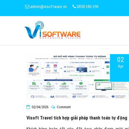
admin@visoftware.vn
0838 686 696
02
Apr
02/04/2026
Comment
Visoft Travel tích hợp giải pháp thanh toán tự động