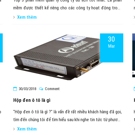
ã
Top 3 phần mềm quản lý công ty du lịch tốt nhất. Là phần
o
mềm được thiết kế riêng cho các công ty hoạt động trong
y
ngành du lịch, để quản lý tất cả các hoạt động liên quan: mua,
Xem thêm
c
bán, công nợ, kế toán, chăm sóc khách hàng, báo cáo, thống
,
kê...
30
Mar
30/03/2018
Comment
Hộp đen ô tô là gì
p
"Hộp đen ô tô là gì ?" là vấn đề rất nhiều khách hàng đã gọi,
à
tìm đến chúng tôi để tìm hiểu sau khi nghe tin tức từ phương
tiện truyền thông đại chúng
Xem thêm