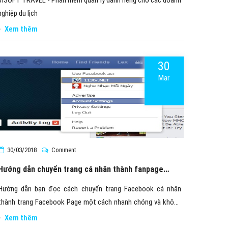
VISOFT TRAVEL - Phần mềm quản lý dành riêng cho các doanh
nghiệp du lịch
Xem thêm
30
Mar
30/03/2018
Comment
Hướng dẫn chuyển trang cá nhân thành fanpage
Facebook
Hướng dẫn bạn đọc cách chuyển trang Facebook cá nhân
thành trang Facebook Page một cách nhanh chóng và không
phải lo lắng về vấn đề thành viên.
Xem thêm