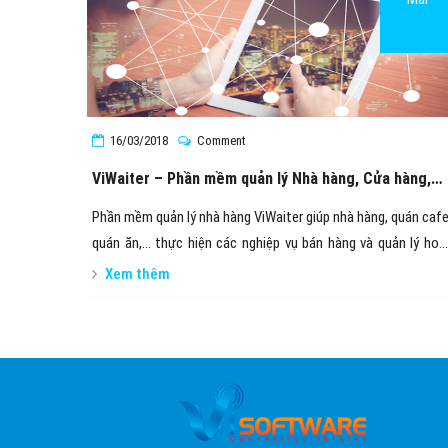
16/03/2018
Comment
ViWaiter – Phần mềm quản lý Nhà hàng, Cửa hàng,
Quán cafe
Phần mềm quản lý nhà hàng ViWaiter giúp nhà hàng, quán cafe
quán ăn,... thực hiện các nghiệp vụ bán hàng và quản lý hoạ
động kinh doanh chở nên nhanh chóng, thuận tiện và chín
Xem thêm
xác.