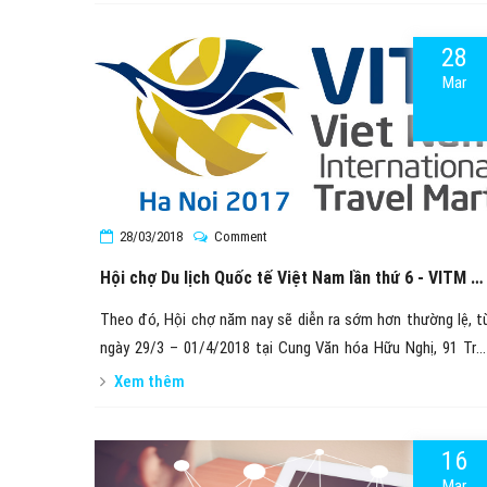
28
Mar
28/03/2018
Comment
Hội chợ Du lịch Quốc tế Việt Nam lần thứ 6 - VITM H
Nội 2018
Theo đó, Hội chợ năm nay sẽ diễn ra sớm hơn thường lệ, t
ngày 29/3 – 01/4/2018 tại Cung Văn hóa Hữu Nghị, 91 Trầ
Hưng Đạo, Q.Hoàn Kiếm, Hà Nội.
Xem thêm
16
Mar