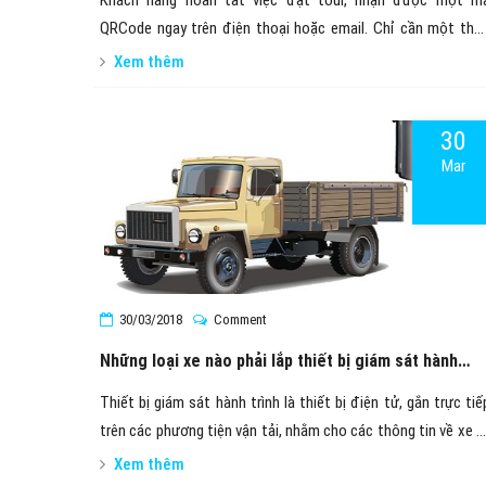
Khách hàng hoàn tất việc đặt tour, nhận được một m
QRCode ngay trên điện thoại hoặc email. Chỉ cần một tha
tác quét đơn giản, giao dịch thanh toán được thực hiện nga
Xem thêm
lập tức. Không cần chuyển khoản thủ công, không cần gửi xá
nhận, không cần gọi điện đối soát. Tất cả diễn ra mượt mà
30
nhanh chóng và chính xác đến từng chi tiết
Mar
30/03/2018
Comment
Những loại xe nào phải lắp thiết bị giám sát hành
trình
Thiết bị giám sát hành trình là thiết bị điện tử, gắn trực tiế
trên các phương tiện vận tải, nhằm cho các thông tin về xe v
người lái như vị trí, vận tốc, thời gian lái xe,…
Xem thêm