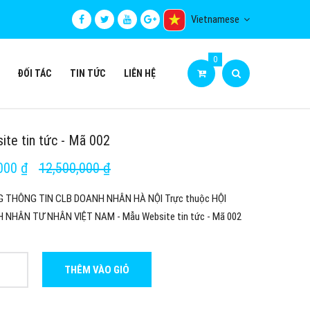
Vietnamese
0
ĐỐI TÁC
TIN TỨC
LIÊN HỆ
ite tin tức - Mã 002
000 ₫
12,500,000 ₫
THÔNG TIN CLB DOANH NHÂN HÀ NỘI Trực thuộc HỘI
 NHÂN TƯ NHÂN VIỆT NAM - Mẫu Website tin tức - Mã 002
THÊM VÀO GIỎ