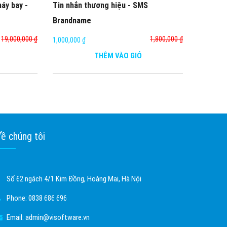
áy bay -
Tin nhắn thương hiệu - SMS
Brandname
19,000,000 ₫
1,800,000 ₫
1,000,000 ₫
THÊM VÀO GIỎ
ề chúng tôi
Số 62 ngách 4/1 Kim Đồng, Hoàng Mai, Hà Nội
Phone:
0838 686 696
Email:
admin@visoftware.vn