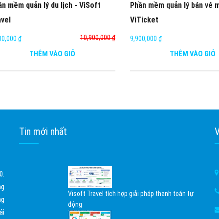
n mềm quản lý du lịch - ViSoft
Phần mềm quản lý bán vé m
avel
ViTicket
10,900,000 ₫
00,000 ₫
9,900,000 ₫
THÊM VÀO GIỎ
THÊM VÀO GIỎ
Tin mới nhất
V
0.
ng
Visoft Travel tích hợp giải pháp thanh toán tự
ng
động
ải
02/04/2026