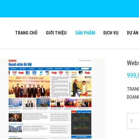
TRANG CHỦ
GIỚI THIỆU
SẢN PHẨM
DỊCH VỤ
DỰ ÁN
Webs
999,
TRANG 
DOANH