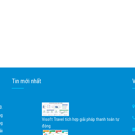
Tin mới nhất
V
0.
ng
Visoft Travel tích hợp giải pháp thanh toán tự
ng
động
ải
02/04/2026