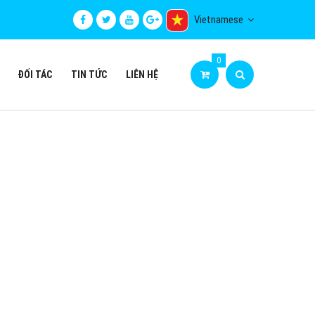
Vietnamese
0
ĐỐI TÁC
TIN TỨC
LIÊN HỆ