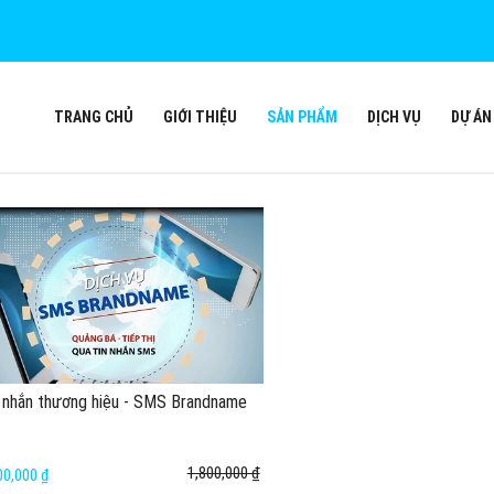
TRANG CHỦ
GIỚI THIỆU
SẢN PHẨM
DỊCH VỤ
DỰ ÁN
 nhắn thương hiệu - SMS Brandname
1,800,000 ₫
00,000 ₫