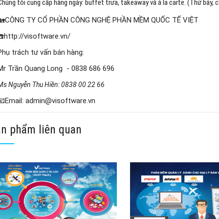
Chúng tôi cung cấp hàng ngày: buffet trưa, takeaway và à la carte. (Thứ bảy, 
🏡CÔNG TY CỔ PHẦN CÔNG NGHỆ PHẦN MỀM QUỐC TẾ VIỆT
☎️http://visoftware.vn/
Phụ trách tư vấn bán hàng:
Mr Trần Quang Long - 0838 686 696
Ms Nguyễn Thu Hiền: 0838 00 22 66
📧Email: admin@visoftware.vn
n phẩm liên quan