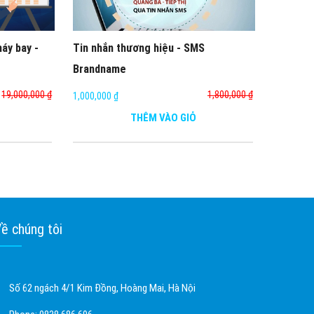
áy bay -
Tin nhắn thương hiệu - SMS
Brandname
19,000,000 ₫
1,800,000 ₫
1,000,000 ₫
THÊM VÀO GIỎ
ề chúng tôi
Số 62 ngách 4/1 Kim Đồng, Hoàng Mai, Hà Nội