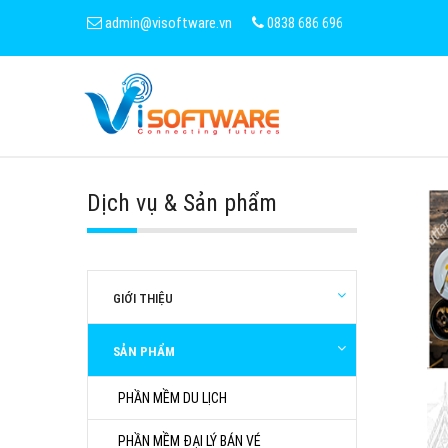
admin@visoftware.vn
0838 686 696
Dịch vụ & Sản phẩm
GIỚI THIỆU
SẢN PHẨM
PHẦN MỀM DU LỊCH
PHẦN MỀM ĐẠI LÝ BÁN VÉ