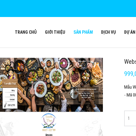
TRANG CHỦ
GIỚI THIỆU
SẢN PHẨM
DỊCH VỤ
DỰ ÁN
Webs
999,
Mẫu We
- Mã 0