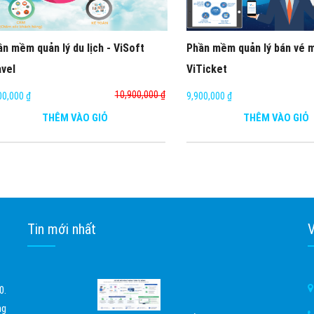
n mềm quản lý du lịch - ViSoft
Phần mềm quản lý bán vé m
avel
ViTicket
10,900,000 ₫
00,000 ₫
9,900,000 ₫
THÊM VÀO GIỎ
THÊM VÀO GIỎ
Tin mới nhất
V
0.
ng