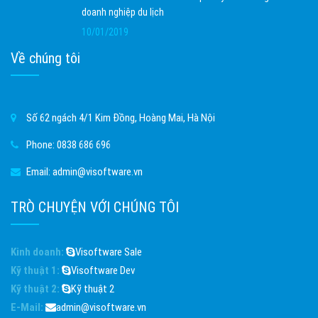
doanh nghiệp du lịch
10/01/2019
Về chúng tôi
Số 62 ngách 4/1 Kim Đồng, Hoàng Mai, Hà Nội
Phone:
0838 686 696
Email:
admin@visoftware.vn
TRÒ CHUYỆN VỚI CHÚNG TÔI
Kinh doanh:
Visoftware Sale
Kỹ thuật 1:
Visoftware Dev
Kỹ thuật 2:
Kỹ thuật 2
E-Mail:
admin@visoftware.vn