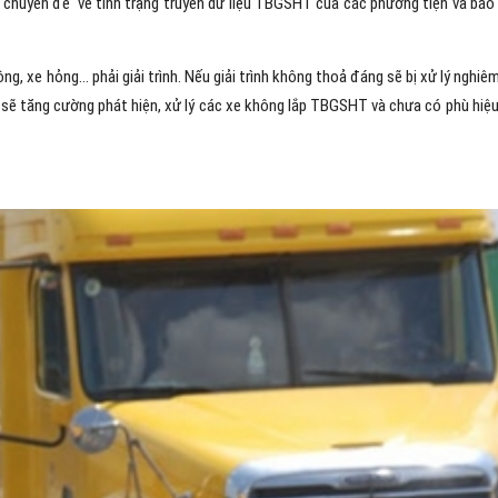
n chuyên đề về tình trạng truyền dữ liệu TBGSHT của các phương tiện và bá
ng, xe hỏng… phải giải trình. Nếu giải trình không thoả đáng sẽ bị xử lý nghiê
sẽ tăng cường phát hiện, xử lý các xe không lắp TBGSHT và chưa có phù hiệu