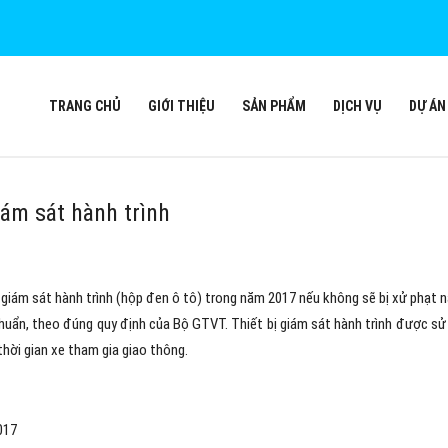
TRANG CHỦ
GIỚI THIỆU
SẢN PHẨM
DỊCH VỤ
DỰ ÁN
iám sát hành trình
ị giám sát hành trình (hộp đen ô tô) trong năm 2017 nếu không sẽ bị xử phạt n
chuẩn, theo đúng quy định của Bộ GTVT. Thiết bị giám sát hành trình được sử
thời gian xe tham gia giao thông.
017