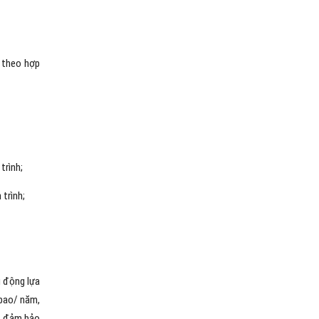
h theo hợp
trình;
 trình;
ủ động lựa
 bao/ năm,
ừa đảm bảo