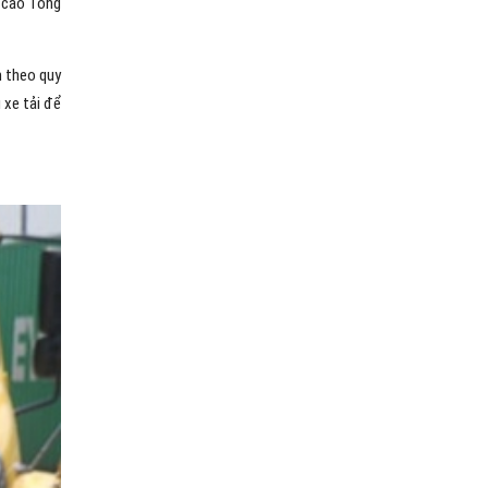
o cáo Tổng
m theo quy
 xe tải để