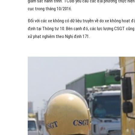
giám sát hành trình. TCĐB yêu cầu các địa phương thực hiệ
cục trong tháng 10/2016.
Đối với các xe không có dữ liệu truyền về do xe không hoạt độ
định tại Thông tư 10. Bên cạnh đó, các lực lượng CSGT cũng 
xử phạt nghiêm theo Nghị định 171.