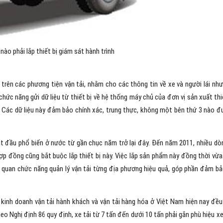
nào phải lắp thiết bị giám sát hành trình
p trên các phương tiện vận tải, nhằm cho các thông tin về xe và người lái như v
chức năng gửi dữ liệu từ thiết bị về hệ thống máy chủ của đơn vị sản xuất thi
 Các dữ liệu này đảm bảo chính xác, trung thực, không một bên thứ 3 nào 
bắt đầu phổ biến ở nước từ gần chục năm trở lại đây. Đến năm 2011, nhiều dò
hợp đồng cũng bắt buộc lắp thiết bị này. Việc lắp sản phẩm này đồng thời vừ
ơ quan chức năng quản lý vận tải từng địa phương hiệu quả, góp phần đảm b
kinh doanh vận tải hành khách và vận tải hàng hóa ở Việt Nam hiện nay đề
o Nghị định 86 quy định, xe tải từ 7 tấn đến dưới 10 tấn phải gắn phù hiệu xe 