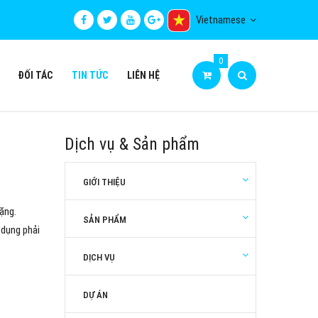
Vietnamese
0
ĐỐI TÁC
TIN TỨC
LIÊN HỆ
Dịch vụ & Sản phẩm
GIỚI THIỆU
ặng.
SẢN PHẨM
 dụng phải
DỊCH VỤ
DỰ ÁN