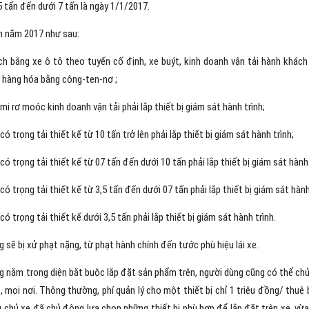
 tấn đến dưới 7 tấn là ngày 1/1/2017.
uẩn năm 2017 như sau:
ch bằng xe ô tô theo tuyến cố định, xe buýt, kinh doanh vận tải hành khác
i hàng hóa bằng công-ten-nơ ;
i rơ moóc kinh doanh vận tải phải lắp thiết bị giám sát hành trình;
 trọng tải thiết kế từ 10 tấn trở lên phải lắp thiết bị giám sát hành trình;
ó trọng tải thiết kế từ 07 tấn đến dưới 10 tấn phải lắp thiết bị giám sát hành 
ó trọng tải thiết kế từ 3,5 tấn đến dưới 07 tấn phải lắp thiết bị giám sát hành
 trọng tải thiết kế dưới 3,5 tấn phải lắp thiết bị giám sát hành trình.
g sẽ bị xử phạt nặng, từ phạt hành chính đến tước phù hiệu lái xe.
hông nằm trong diện bắt buộc lắp đặt sản phẩm trên, người dùng cũng có thể ch
c, mọi nơi. Thông thường, phí quản lý cho một thiết bị chỉ 1 triệu đồng/ thuê
ều chủ xe đã chủ động lựa chọn những thiết bị phù hợp để lắp đặt trên xe, v