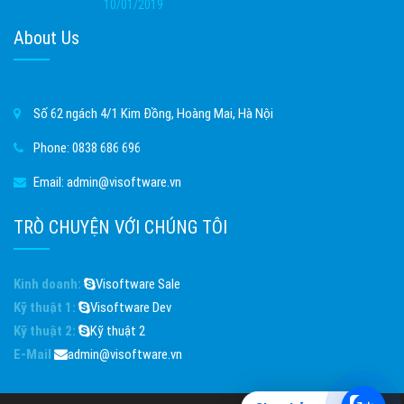
10/01/2019
About Us
Số 62 ngách 4/1 Kim Đồng, Hoàng Mai, Hà Nội
Phone:
0838 686 696
Email:
admin@visoftware.vn
TRÒ CHUYỆN VỚI CHÚNG TÔI
Kinh doanh:
Visoftware Sale
Kỹ thuật 1:
Visoftware Dev
Kỹ thuật 2:
Kỹ thuật 2
E-Mail
admin@visoftware.vn