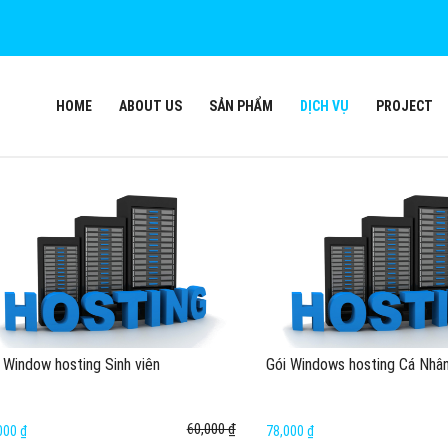
HOME
ABOUT US
SẢN PHẨM
DỊCH VỤ
PROJECT
 Window hosting Sinh viên
Gói Windows hosting Cá Nhâ
60,000 ₫
000 ₫
78,000 ₫