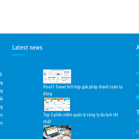
Latest news
0.
ng
Visoft Travel tích hợp giải pháp thanh toán tự
ng
động
ải
02/04/2026
ng
ạo
Top 3 phần mềm quản lý công ty du lịch tốt
nhất
ho
18/07/2024
K