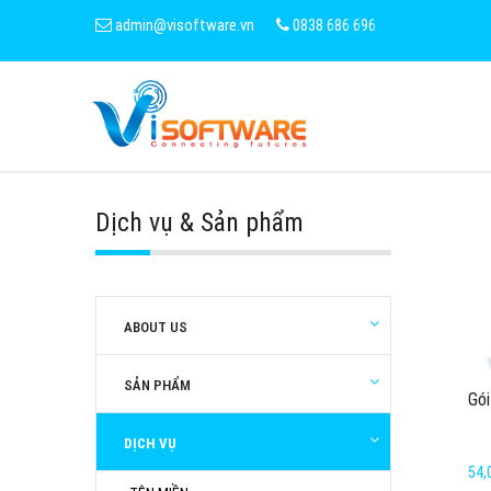
admin@visoftware.vn
0838 686 696
Dịch vụ & Sản phẩm
ABOUT US
SẢN PHẨM
Gói
DỊCH VỤ
54,