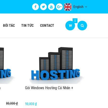
English
0
ĐỐI TÁC
TIN TỨC
CONTACT
n
Gói Windows Hosting Cá Nhân +
80,000 ₫
90,000 ₫