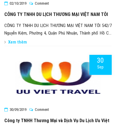
02/10/2019
Comment
CÔNG TY TNHH DU LỊCH THƯƠNG MẠI VIỆT NAM TÔI
CÔNG TY TNHH DU LỊCH THƯƠNG MẠI VIỆT NAM TÔI 542/7
Nguyễn Kiệm, Phường 4, Quận Phú Nhuận, Thành phố Hồ Chí
Minh 210 Nguyễn Thị Định – Tp.Quy Nhơn – Bình Định
Xem thêm
30
Sep
30/09/2019
Comment
Công ty TNHH Thương Mại và Dịch Vụ Du Lịch Ưu Việt